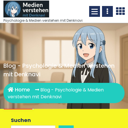
Skip
to
content
Psychologie & Medien verstehen mit Denknavi
Blog - Psychologie & Medien verstehen
mit Denknavi
Home
Blog - Psychologie & Medien
verstehen mit Denknavi
Suchen