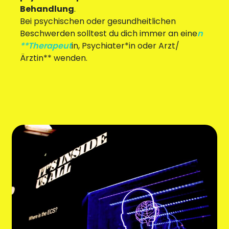
Behandlung
.
Bei psychischen oder gesundheitlichen
Beschwerden solltest du dich immer an eine
n
**Therapeut
in, Psychiater*in oder Arzt/
Ärztin** wenden.