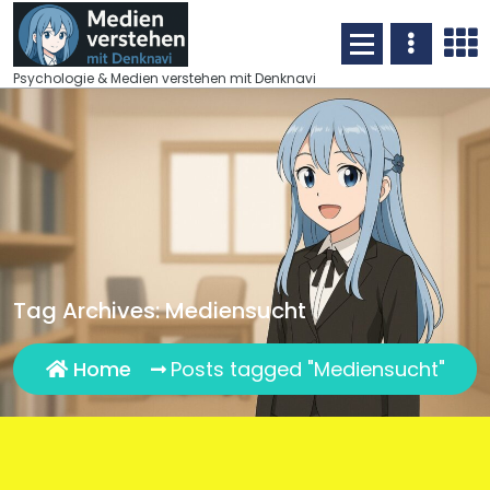
Skip
to
content
Psychologie & Medien verstehen mit Denknavi
Tag Archives: Mediensucht
Home
Posts tagged "Mediensucht"